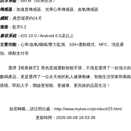
防水等級
：5ATM（50米防水）
傳感器
：加速度傳感器、光學心率傳感器、血氧傳感器
續航
：典型場景約14天
連接
：藍牙5.2
兼容系統
：iOS 10.0 / Android 6.0及以上
主要功能
：心率/血氧/睡眠/壓力監測、100+運動模式、NFC、消息通
知、移動支付等
選擇【暗夜鋒芒】黑色質感運動智能手環，不僅是選擇了一款強大的
數碼產品，更是選擇了一位全天候的私人健康教練、智能生活管家和風格
搭檔。即刻入手，開啟更智能、更健康、更高效的品質生活！
如若轉載，請注明出處：http://www.mytzw.cn/product/23.html
更新時間：2026-08-08 18:03:38