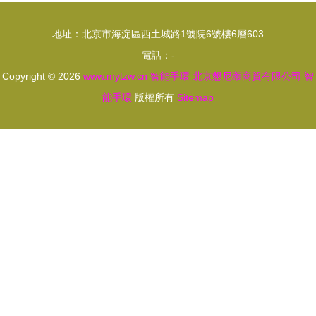
術回顧
地址：北京市海淀區西土城路1號院6號樓6層603
電話：-
Copyright © 2026
www.mytzw.cn
智能手環
北京懇尼蒂商貿有限公司
智
能手環
版權所有
Sitemap