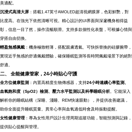
美適配。
沉浸式高清大屏
：搭載1.47英寸AMOLED超清視網膜屏，色彩鮮艷，對
比度高。在強光下依然清晰可視。精心設計的UI界面與深邃機身相得益
彰，信息一目了然，操作流暢順滑。支持多款個性化表盤，可根據心情與
穿搭自由切換。
輕盈無感佩戴
：機身極致輕薄，搭配親膚透氣、可快拆替換的硅膠腕帶，
實現近乎無感的舒適佩戴體驗，確保睡眠監測等長時間佩戴場景下的絕對
舒適。
二、 全能健康管家，24小時貼心守護
全方位健康監測
：內置高精度生物傳感器，支持
24小時連續心率監測、
血氧飽和度（SpO2）檢測、壓力水平監測以及科學睡眠分析
。它能深入
解析你的睡眠結構（深睡、淺睡、REM快速眼動），并提供改善建議，
助你全面提升睡眠質量。異常心率與血氧過低時會及時振動提醒。
女性健康管理
：專為女性用戶設計生理周期追蹤功能，智能預測與記錄，
提供貼心提醒與管理。