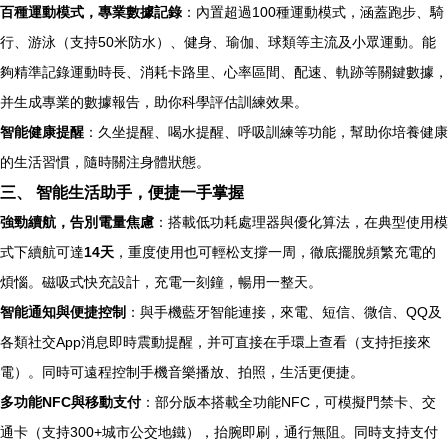
百種運動模式，專業數據記錄
：內置超過100種運動模式，涵蓋跑步、騎
行、游泳（支持50米防水）、健身、瑜伽、球類等主流及小眾運動。能
夠精準記錄運動時長、消耗卡路里、心率區間、配速、軌跡等關鍵數據，
并生成專業的數據報告，助你科學評估訓練效果。
智能健康提醒
：久坐提醒、喝水提醒、呼吸訓練等功能，幫助你培養健康
的生活習慣，隨時關注身體狀態。
三、 智能生活助手，便捷一手掌握
強勁續航，告別電量焦慮
：搭載低功耗處理器與優化算法，在典型使用模
式下續航可達
14天
，重度使用也可輕松支撐一周，徹底擺脫頻繁充電的
煩惱。磁吸式快充設計，充電一刻鐘，暢用一整天。
智能通知與便捷控制
：與手機藍牙智能連接，來電、短信、微信、QQ及
各類社交App消息即時震動提醒，并可直接在手環上查看（支持拒接來
電）。同時可遠程控制手機音樂播放、拍照，生活更便捷。
多功能NFC與移動支付
：部分版本搭載全功能NFC，可模擬門禁卡、交
通卡（支持300+城市公交地鐵），抬腕即刷，通行無阻。同時支持支付