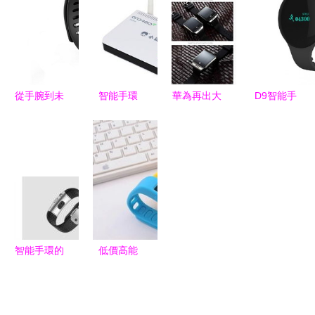
配飾
測手表設計
ibody追客
測的貼身助
解析
智能手環體
理
驗
從手腕到未
智能手環
華為再出大
D9智能手
來 2024年
融合科技與
狠招 精品
環 時尚與
全球智能手
健康的未來
智能手環橫
健康的完美
環Top10深
生活裝備
空出世，讓
融合——
度解讀
世界刮目相
WiFi共享、
看
防水設計與
久坐提醒一
應俱全
智能手環的
低價高能
先驅 微軟
百元內精品
Band 2產
智能手環大
品圖賞與技
推薦