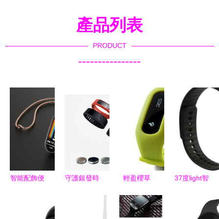
產品列表
PRODUCT
----------------
智能配飾便
守護銀發時
輕盈櫻草
37度light智
宜甄選:24
光 醫療級
綠，智享健
能手環 全
款便宜智能
老人健康監
康生活——
方位健康監