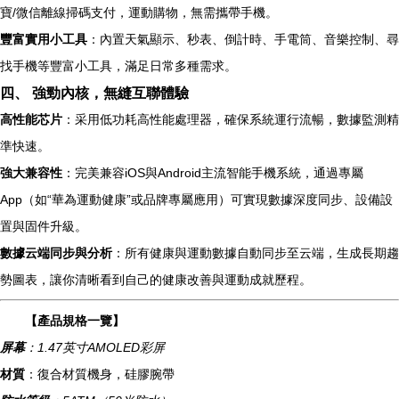
寶/微信離線掃碼支付，運動購物，無需攜帶手機。
豐富實用小工具
：內置天氣顯示、秒表、倒計時、手電筒、音樂控制、尋
找手機等豐富小工具，滿足日常多種需求。
四、 強勁內核，無縫互聯體驗
高性能芯片
：采用低功耗高性能處理器，確保系統運行流暢，數據監測精
準快速。
強大兼容性
：完美兼容iOS與Android主流智能手機系統，通過專屬
App（如“華為運動健康”或品牌專屬應用）可實現數據深度同步、設備設
置與固件升級。
數據云端同步與分析
：所有健康與運動數據自動同步至云端，生成長期趨
勢圖表，讓你清晰看到自己的健康改善與運動成就歷程。
【產品規格一覽】
屏幕
：1.47英寸AMOLED彩屏
材質
：復合材質機身，硅膠腕帶